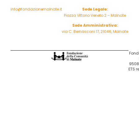
info@fondazionemalnate.it
Sede Legale:
Piazza Vittorio Veneto 2 – Malnate
Sede Amministrativa:
via C. Bernasconi 17, 21046, Malnate
Fond
95081
ETS re
LE TUE PREFERENZE
RELATIVE ALLA PRIVACY
Informativa sulla raccolta