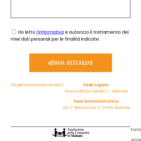
Ho letto
l’informativa
e autorizzo il trattamento dei
miei dati personali per le finalità indicate.
INVIA MESSAGGIO
info@fondazionemalnate.it
Sede Legale:
Piazza Vittorio Veneto 2 – Malnate
Sede Amministrativa:
via C. Bernasconi 17, 21046, Malnate
Fond
95081